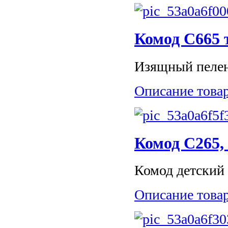
Комод С665
Изящный пелена
Описание това
Комод С265
Комод детский С
Описание това