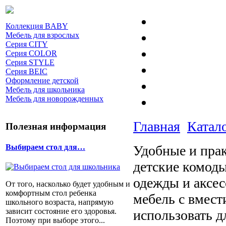
Коллекция BABY
Мебель для взрослых
Серия CITY
Серия COLOR
Серия STYLE
Серия BEIC
Оформление детской
Мебель для школьника
Мебель для новорожденных
Главная
Катал
Полезная информация
Выбираем стол для…
Удобные и пра
детские комоды
одежды и аксе
От того, насколько будет удобным и
комфортным стол ребенка
мебель с вмес
школьного возраста, напрямую
зависит состояние его здоровья.
использовать 
Поэтому при выборе этого...