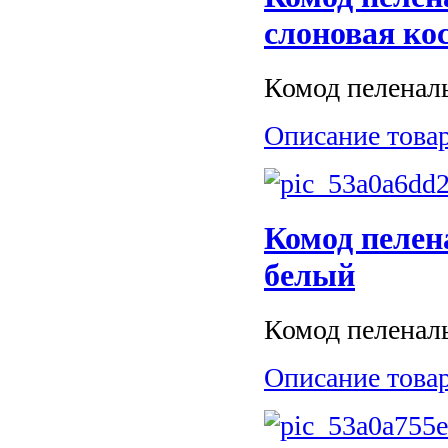
слоновая ко
Комод пеленал
Описание това
Комод пеле
белый
Комод пеленал
Описание това