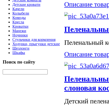
Детские комнаты
Описание това
Детские кровати
Качели
Колыбели
Комоды
Кресла
Кроватки
Пеленальны
Манежи
Ночники
Стульчики для кормления
Пеленальный к
Ходунки, прыгунки детские
Шезлонги
Описание това
Шкафы
Поиск по сайту
Пеленальны
слоновая ко
Детский пелена