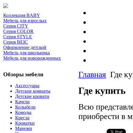
Коллекция BABY
Мебель для взрослых
Серия CITY
Серия COLOR
Серия STYLE
Серия BEIC
Оформление детской
Мебель для школьника
Мебель для новорожденных
Главная
Где к
Обзоры мебели
Аксессуары
Где купить
Детские комнаты
Детские кровати
Качели
Всю представл
Колыбели
Комоды
приобрести в м
Кресла
Кроватки
Манежи