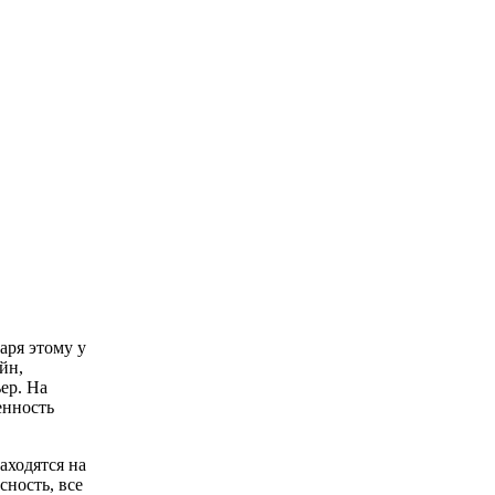
аря этому у
йн,
ер. На
енность
аходятся на
сность, все