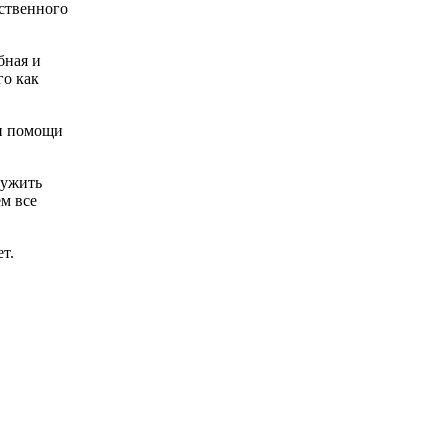
ественного
бная и
го как
ри помощи
лужить
ем все
т.