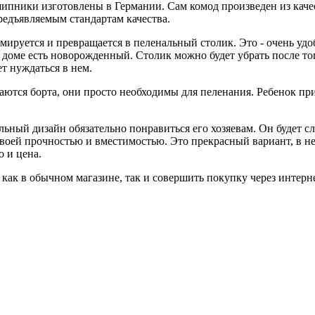
шипники изготовлены в Германии. Сам комод произведен из кач
едъявляемым стандартам качества.
ируется и превращается в пеленальный столик. Это - очень удо
в доме есть новорожденный. Столик можно будет убрать после то
т нуждаться в нем.
аются борта, они просто необходимы для пеленания. Ребенок п
ьный дизайн обязательно понравиться его хозяевам. Он будет с
 своей прочностью и вместимостью. Это прекрасный вариант, в н
о и цена.
как в обычном магазине, так и совершить покупку через интерне