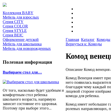
Коллекция BABY
Мебель для взрослых
Серия CITY
Серия COLOR
Серия STYLE
Серия BEIC
Оформление детской
Главная
Каталог
Комоды
Мебель для школьника
Вернуться к: Комоды
Мебель для новорожденных
Комод венец
Полезная информация
Описание
Комод венеция 
Выбираем стол для…
Комод Венеция имеет прия
него появилась выразител
благодаря чему каждый по
От того, насколько будет удобным и
лицевой стороне изображ
комфортным стол ребенка
комода для ребенка.
школьного возраста, напрямую
зависит состояние его здоровья.
Комод имеет небольшие га
Поэтому при выборе этого...
ролевых направляющих, по