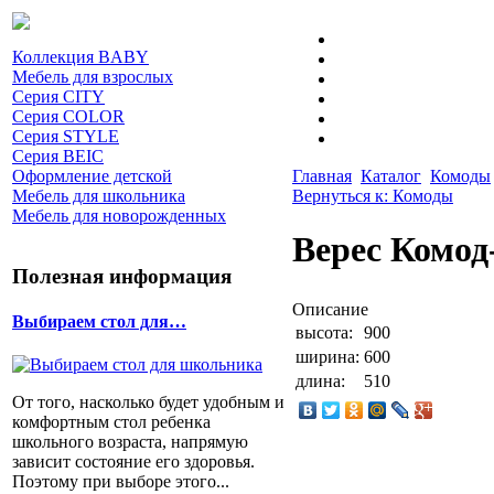
Коллекция BABY
Мебель для взрослых
Серия CITY
Серия COLOR
Серия STYLE
Серия BEIC
Оформление детской
Главная
Каталог
Комоды
Мебель для школьника
Вернуться к: Комоды
Мебель для новорожденных
Верес Комод
Полезная информация
Описание
Выбираем стол для…
высота:
900
ширина:
600
длина:
510
От того, насколько будет удобным и
комфортным стол ребенка
школьного возраста, напрямую
зависит состояние его здоровья.
Поэтому при выборе этого...