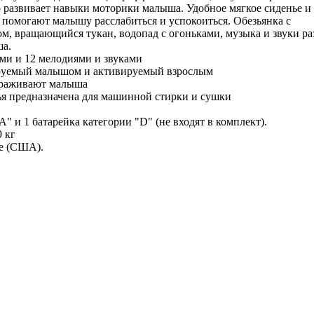
то развивает навыки моторики малыша. Удобное мягкое сиденье и
помогают малышу расслабиться и успокоиться. Обезьянка с
, вращающийся тукан, водопад с огоньками, музыка и звуки р
ша.
ми и 12 мелодиями и звуками
ируемый малышом и активируемый взрослым
ораживают малыша
ья предназначена для машинной стирки и сушки
" и 1 батарейка категории "D" (не входят в комплект).
9 кг
ce (США).