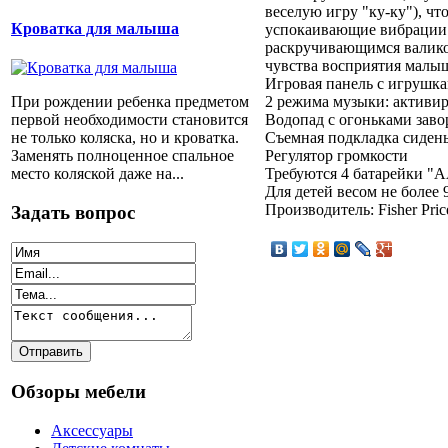
веселую игру "ку-ку"), ч
Кроватка для малыша
успокаивающие вибрации 
раскручивающимся валиком
чувства восприятия малы
Игровая панель с игрушка
При рождении ребенка предметом
2 режима музыки: актив
первой необходимости становится
Водопад с огоньками зав
не только коляска, но и кроватка.
Съемная подкладка сиден
Заменять полноценное спальное
Регулятор громкости
место коляской даже на...
Требуются 4 батарейки "АА
Для детей весом не более 
Производитель: Fisher Pri
Задать вопрос
Обзоры мебели
Аксессуары