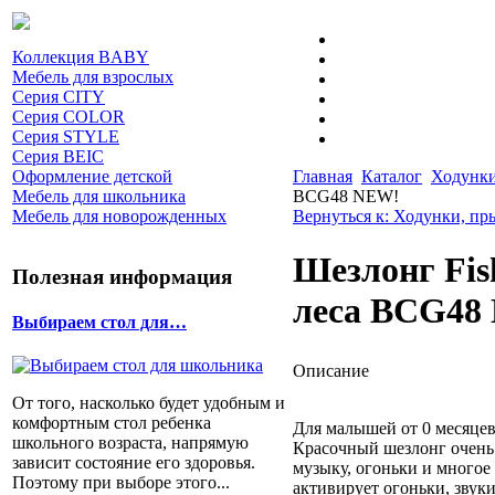
Коллекция BABY
Мебель для взрослых
Серия CITY
Серия COLOR
Серия STYLE
Серия BEIC
Оформление детской
Главная
Каталог
Ходунки
Мебель для школьника
BCG48 NEW!
Мебель для новорожденных
Вернуться к: Ходунки, пр
Шезлонг Fis
Полезная информация
леса BCG48
Выбираем стол для…
Описание
От того, насколько будет удобным и
комфортным стол ребенка
Для малышей от 0 месяце
школьного возраста, напрямую
Красочный шезлонг очень
зависит состояние его здоровья.
музыку, огоньки и многое 
Поэтому при выборе этого...
активирует огоньки, звук