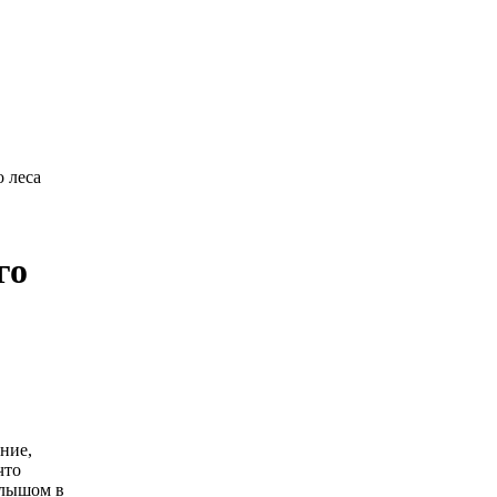
о леса
го
ние,
что
алышом в