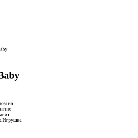
Baby
Baby
лом на
витию
бавит
те.Игрушка