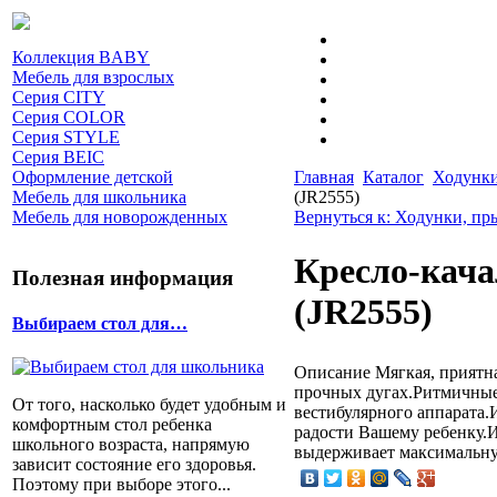
Коллекция BABY
Мебель для взрослых
Серия CITY
Серия COLOR
Серия STYLE
Серия BEIC
Оформление детской
Главная
Каталог
Ходунки
Мебель для школьника
(JR2555)
Мебель для новорожденных
Вернуться к: Ходунки, пр
Кресло-кача
Полезная информация
(JR2555)
Выбираем стол для…
Описание
Мягкая, приятн
прочных дугах.Ритмичные
От того, насколько будет удобным и
вестибулярного аппарата.
комфортным стол ребенка
радости Вашему ребенку.И
школьного возраста, напрямую
выдерживает максимальную
зависит состояние его здоровья.
Поэтому при выборе этого...