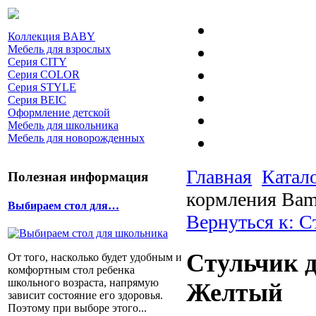
Коллекция BABY
Мебель для взрослых
Серия CITY
Серия COLOR
Серия STYLE
Серия BEIC
Оформление детской
Мебель для школьника
Мебель для новорожденных
Главная
Катал
Полезная информация
кормления Bam
Выбираем стол для…
Вернуться к: С
Стульчик д
От того, насколько будет удобным и
комфортным стол ребенка
школьного возраста, напрямую
Желтый
зависит состояние его здоровья.
Поэтому при выборе этого...