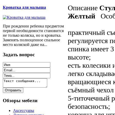
Описание
Стул
Кроватка для малыша
Желтый
Особ
При рождении ребенка предметом
первой необходимости становится
практичный съ
не только коляска, но и кроватка.
регулируется по
Заменять полноценное спальное
место коляской даже на...
спинка имеет 3
Задать вопрос
высоте;
есть колесики и
легко складыва
вращающиеся к
съёмный чехол 
5-титочечный 
Обзоры мебели
безопасность;
Аксессуары
корзина для иг