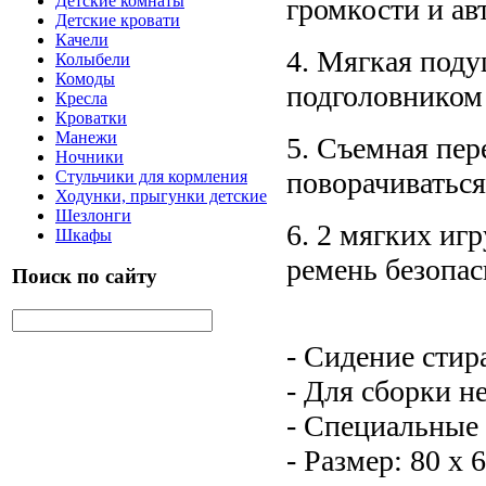
Детские комнаты
громкости и ав
Детские кровати
Качели
4. Мягкая поду
Колыбели
Комоды
подголовником
Кресла
Кроватки
Манежи
5. Съемная пер
Ночники
поворачиваться
Стульчики для кормления
Ходунки, прыгунки детские
Шезлонги
6. 2 мягких иг
Шкафы
ремень безопа
Поиск по сайту
- Сидение стир
- Для сборки н
- Специальные 
- Размер: 80 x 