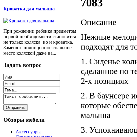
7083
Кроватка для малыша
Описание
При рождении ребенка предметом
Нежные мелодии
первой необходимости становится
не только коляска, но и кроватка.
подходят для т
Заменять полноценное спальное
место коляской даже на...
1. Сиденье кол
Задать вопрос
сделанное по т
2-х позициях
2. В баунсере 
которые обесп
малыша
Обзоры мебели
3. Успокаивающ
Аксессуары