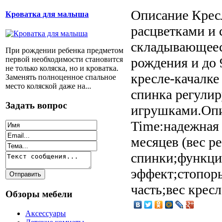
Описание
Кресл
Кроватка для малыша
расцветками и 
складывающееся
При рождении ребенка предметом
первой необходимости становится
рождения и до 9
не только коляска, но и кроватка.
кресле-качалке
Заменять полноценное спальное
место коляской даже на...
спинка регулир
Задать вопрос
игрушками.Опи
Time:надежная 
месяцев (вес р
спинки;функци
эффект;стопоры
часть;вес кресл
Обзоры мебели
Аксессуары