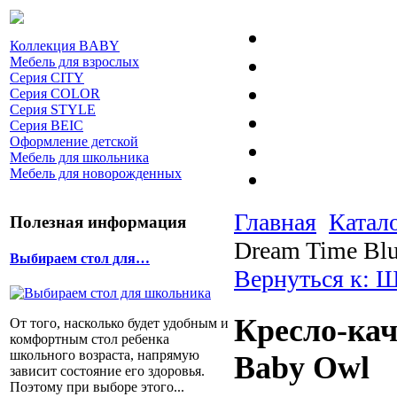
Коллекция BABY
Мебель для взрослых
Серия CITY
Серия COLOR
Серия STYLE
Серия BEIC
Оформление детской
Мебель для школьника
Мебель для новорожденных
Главная
Катал
Полезная информация
Dream Time Bl
Выбираем стол для…
Вернуться к: 
Кресло-кач
От того, насколько будет удобным и
комфортным стол ребенка
школьного возраста, напрямую
Baby Owl
зависит состояние его здоровья.
Поэтому при выборе этого...