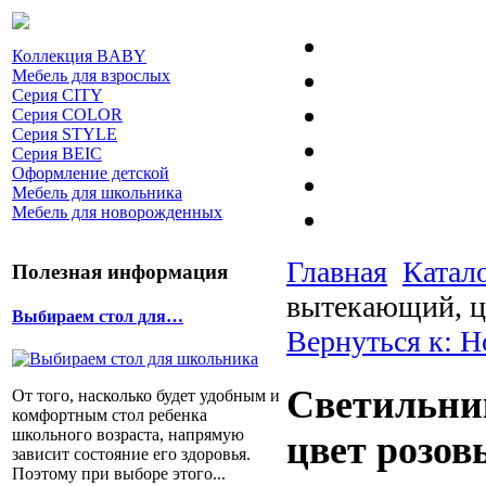
Коллекция BABY
Мебель для взрослых
Серия CITY
Серия COLOR
Серия STYLE
Серия BEIC
Оформление детской
Мебель для школьника
Мебель для новорожденных
Главная
Катал
Полезная информация
вытекающий, ц
Выбираем стол для…
Вернуться к: 
Cветильни
От того, насколько будет удобным и
комфортным стол ребенка
школьного возраста, напрямую
цвет розов
зависит состояние его здоровья.
Поэтому при выборе этого...