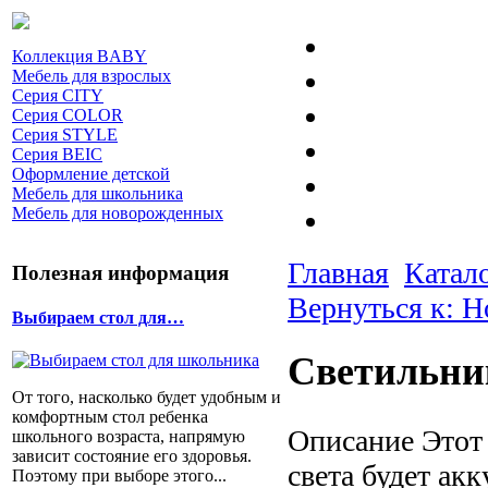
Коллекция BABY
Мебель для взрослых
Серия CITY
Серия COLOR
Серия STYLE
Серия BEIC
Оформление детской
Мебель для школьника
Мебель для новорожденных
Главная
Катал
Полезная информация
Вернуться к: 
Выбираем стол для…
Светильни
От того, насколько будет удобным и
комфортным стол ребенка
Описание
Этот 
школьного возраста, напрямую
зависит состояние его здоровья.
света будет ак
Поэтому при выборе этого...