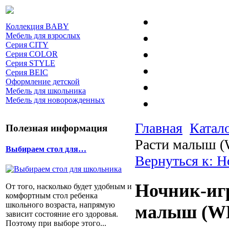
Коллекция BABY
Мебель для взрослых
Серия CITY
Серия COLOR
Серия STYLE
Серия BEIC
Оформление детской
Мебель для школьника
Мебель для новорожденных
Главная
Катал
Полезная информация
Расти малыш 
Выбираем стол для…
Вернуться к: 
Ночник-иг
От того, насколько будет удобным и
комфортным стол ребенка
школьного возраста, напрямую
малыш (W
зависит состояние его здоровья.
Поэтому при выборе этого...