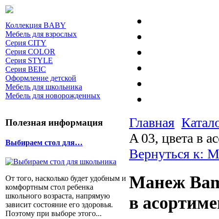
Коллекция BABY
Мебель для взрослых
Серия CITY
Серия COLOR
Серия STYLE
Серия BEIC
Оформление детской
Мебель для школьника
Мебель для новорожденных
Главная
Катал
Полезная информация
A 03, цвета в а
Выбираем стол для…
Вернуться к: 
Манеж Bamb
От того, насколько будет удобным и
комфортным стол ребенка
школьного возраста, напрямую
в асортиме
зависит состояние его здоровья.
Поэтому при выборе этого...