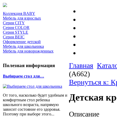
Коллекция BABY
Мебель для взрослых
Серия CITY
Серия COLOR
Серия STYLE
Серия BEIC
Оформление детской
Мебель для школьника
Мебель для новорожденных
Главная
Катал
Полезная информация
(A662)
Выбираем стол для…
Вернуться к: К
Детская кр
От того, насколько будет удобным и
комфортным стол ребенка
школьного возраста, напрямую
зависит состояние его здоровья.
Описание
Поэтому при выборе этого...