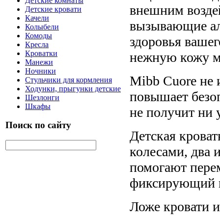
Детские комнаты
внешним возде
Детские кровати
Качели
вызывающие ал
Колыбели
Комоды
здоровья вашег
Кресла
Кроватки
нежную кожу м
Манежи
Ночники
Mibb Cuore не 
Стульчики для кормления
Ходунки, прыгунки детские
повышает безоп
Шезлонги
Шкафы
не получит ни 
Поиск по сайту
Детская кроват
колесами, два 
помогают перем
фиксирующий м
Ложе кровати и