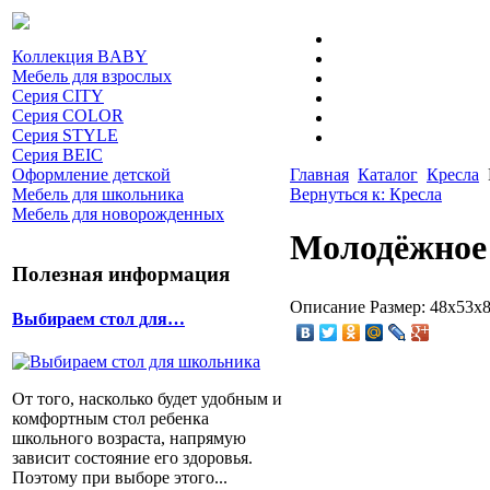
Коллекция BABY
Мебель для взрослых
Серия CITY
Серия COLOR
Серия STYLE
Серия BEIC
Оформление детской
Главная
Каталог
Кресла
Мебель для школьника
Вернуться к: Кресла
Мебель для новорожденных
Молодёжное
Полезная информация
Описание
Размер: 48х53х8
Выбираем стол для…
От того, насколько будет удобным и
комфортным стол ребенка
школьного возраста, напрямую
зависит состояние его здоровья.
Поэтому при выборе этого...