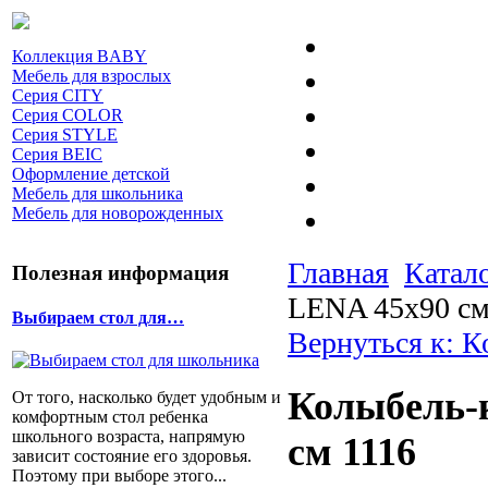
Коллекция BABY
Мебель для взрослых
Серия CITY
Серия COLOR
Серия STYLE
Серия BEIC
Оформление детской
Мебель для школьника
Мебель для новорожденных
Главная
Катал
Полезная информация
LENA 45х90 см
Выбираем стол для…
Вернуться к: 
Колыбель-
От того, насколько будет удобным и
комфортным стол ребенка
школьного возраста, напрямую
см 1116
зависит состояние его здоровья.
Поэтому при выборе этого...