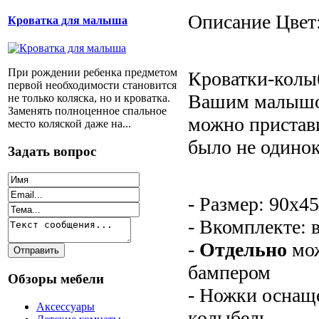
Описание
Цвет:
Кроватка для малыша
При рождении ребенка предметом
Кроватки-колыб
первой необходимости становится
Вашим малышом
не только коляска, но и кроватка.
Заменять полноценное спальное
можно пристав
место коляской даже на...
было не одинок
Задать вопрос
- Размер: 90х4
- Вкомплекте:
-
Отдельно
мож
бампером
Обзоры мебели
- Ножки оснаще
Аксессуары
колыбель.