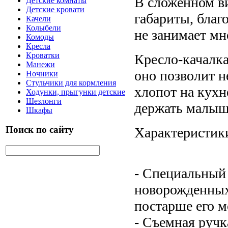
В сложенном в
Детские комнаты
Детские кровати
габариты, благ
Качели
Колыбели
не занимает мн
Комоды
Кресла
Кроватки
Кресло-качалк
Манежи
оно позволит н
Ночники
Стульчики для кормления
хлопот на кухн
Ходунки, прыгунки детские
Шезлонги
держать малыша
Шкафы
Поиск по сайту
Характеристик
- Специальный
новорожденных 
постарше его 
- Съемная ручк