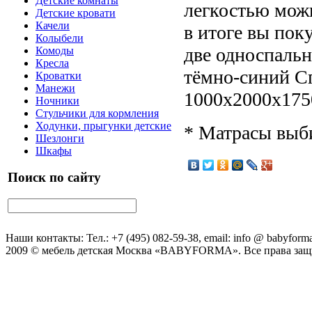
Детские комнаты
легкостью можн
Детские кровати
Качели
в итоге вы пок
Колыбели
две односпальн
Комоды
Кресла
тёмно-синий Сп
Кроватки
Манежи
1000х2000х175
Ночники
Стульчики для кормления
Ходунки, прыгунки детские
* Матрасы выб
Шезлонги
Шкафы
Поиск по сайту
Наши контакты: Тел.: +7 (495) 082-59-38, email: info @ babyforma
2009 © мебель детская Москва «BABYFORMA». Все права за