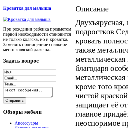
Описание
Кроватка для малыша
Двухъярусная, 
При рождении ребенка предметом
подростков Сед
первой необходимости становится
кровать полно
не только коляска, но и кроватка.
Заменять полноценное спальное
также металлич
место коляской даже на...
металлическая 
Задать вопрос
благодаря особ
металлическая 
кроме того кро
чистой краской
защищает её от
Обзоры мебели
главное придаё
неоспоримое пр
Аксессуары