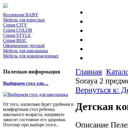
Коллекция BABY
Мебель для взрослых
Серия CITY
Серия COLOR
Серия STYLE
Серия BEIC
Оформление детской
Мебель для школьника
Мебель для новорожденных
Главная
Катал
Полезная информация
Soraya 2 предм
Выбираем стол для…
Вернуться к: Д
Детская ко
От того, насколько будет удобным и
комфортным стол ребенка
школьного возраста, напрямую
зависит состояние его здоровья.
Описание
Пелен
Поэтому при выборе этого...