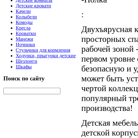
Детские комнаты
Детские кровати
Качели
:
Колыбели
Комоды
Двухъярусная к
Кресла
Кроватки
просторных сп
Манежи
Ночники
рабочей зоной 
Стульчики для кормления
Ходунки, прыгунки детские
первом уровне 
Шезлонги
безопасную и 
Шкафы
может быть уст
Поиск по сайту
чертой коллекц
популярный тре
производства!
Детская мебель
детской корпус