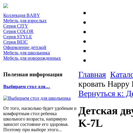
Коллекция BABY
Мебель для взрослых
Серия CITY
Серия COLOR
Серия STYLE
Серия BEIC
Оформление детской
Мебель для школьника
Мебель для новорожденных
Главная
Катал
Полезная информация
кровать Happy 
Выбираем стол для…
Вернуться к: Д
Детская дв
От того, насколько будет удобным и
комфортным стол ребенка
школьного возраста, напрямую
K-7L
зависит состояние его здоровья.
Поэтому при выборе этого...