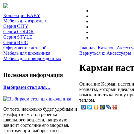
Коллекция BABY
Мебель для взрослых
Серия CITY
Серия COLOR
Серия STYLE
Серия BEIC
Оформление детской
Главная
Каталог
Аксессу
Мебель для школьника
Вернуться к: Аксессуары
Мебель для новорожденных
Карман наст
Полезная информация
Описание
Карман настенны
Выбираем стол для…
комнаты, который идеаль
изысканность карману при
теплом.
От того, насколько будет удобным и
комфортным стол ребенка
школьного возраста, напрямую
зависит состояние его здоровья.
Поэтому при выборе этого...